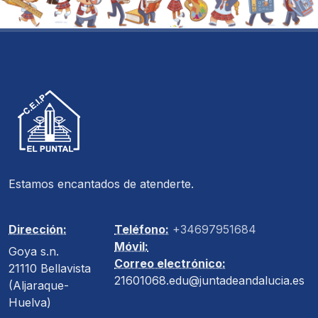
Estamos encantados de atenderte.
Dirección:
Teléfono:
+34697951684
Móvil:
Goya s.n.
Correo electrónico:
21110 Bellavista
21601068.edu@juntadeandalucia.es
(Aljaraque-
Huelva)