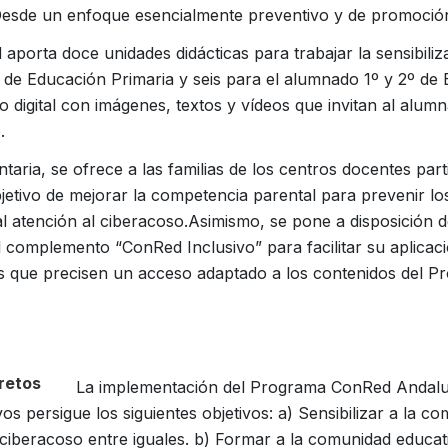
Desde un enfoque esencialmente preventivo y de promoción 
porta doce unidades didácticas para trabajar la sensibilizac
de Educación Primaria y seis para el alumnado 1º y 2º de 
 digital con imágenes, textos y vídeos que invitan al alum
.
ria, se ofrece a las familias de los centros docentes part
jetivo de mejorar la competencia parental para prevenir los 
al atención al ciberacoso.Asimismo, se pone a disposición 
 complemento “ConRed Inclusivo” para facilitar su aplica
es que precisen un acceso adaptado a los contenidos del P
retos
La implementación del Programa ConRed Andaluc
os persigue los siguientes objetivos: a) Sensibilizar a la c
 ciberacoso entre iguales. b) Formar a la comunidad educati