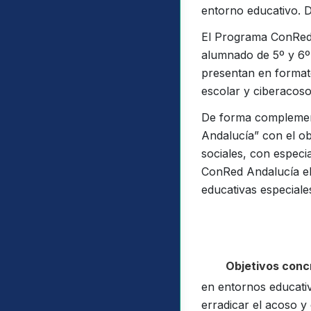
entorno educativo. 
El Programa ConRed a
alumnado de 5º y 6º 
presentan en formato
escolar y ciberacoso
De forma complementa
Andalucía” con el ob
sociales, con especi
ConRed Andalucía el
educativas especial
Objetivos conc
en entornos educativ
erradicar el acoso y