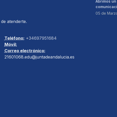
Abrimos un
comunicac
05 de Marz
de atenderte.
Teléfono:
+34697951684
Móvil:
Correo electrónico:
21601068.edu@juntadeandalucia.es